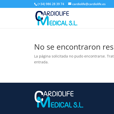
(+34) 986 28 39 74
cardiolife@cardiolife.es
No se encontraron res
La página solicitada no pudo encontrarse. Trat
entrada.