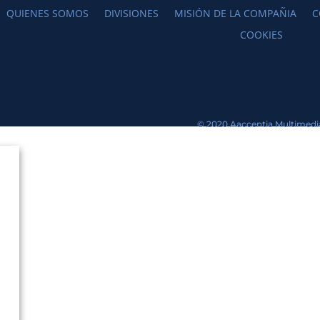
QUIENES SOMOS
DIVISIONES
MISIÓN DE LA COMPAÑIA
C
COOKIES
© 2020 Aaccentia Multimedi