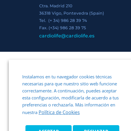
Ctra. Madrid 210
36318 Vigo, Pontevedra (Spain)
Tel. (+ 34) 986 28 39 74
Fax. (+34) 986 28 39 75
cardiolife@cardiolife.es
Instalamos en tu navegador cookies técnicas
necesarias para que nuestro sitio web funcione
correctamente. A continuación, puedes aceptar
esta configuración, modificarla de acuerdo a tus
preferencias o rechazarla. Más información en
Política de Cookies
nuestra